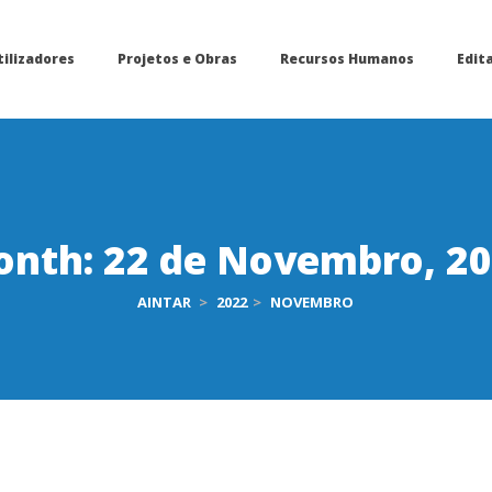
tilizadores
Projetos e Obras
Recursos Humanos
Edita
onth:
22 de Novembro, 2
AINTAR
>
2022
>
NOVEMBRO